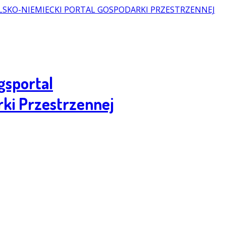
gsportal
rki Przestrzennej