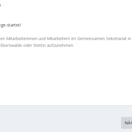
4
.
ege-startet/
den Mitarbeiterinnen und Mitarbeitern im Gemeinsamen Sekretariat in
n Eberswalde oder Stettin aufzunehmen.
NÄ