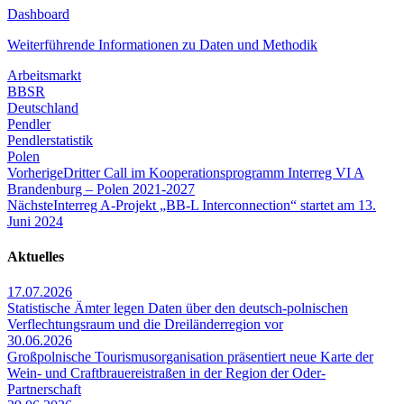
Dashboard
Weiterführende Informationen zu Daten und Methodik
Arbeitsmarkt
BBSR
Deutschland
Pendler
Pendlerstatistik
Polen
Vorherige
Dritter Call im Kooperationsprogramm Interreg VI A
Brandenburg – Polen 2021-2027
Nächste
Interreg A-Projekt „BB-L Interconnection“ startet am 13.
Juni 2024
Aktuelles
17.07.2026
Statistische Ämter legen Daten über den deutsch-polnischen
Verflechtungsraum und die Dreiländerregion vor
30.06.2026
Großpolnische Tourismusorganisation präsentiert neue Karte der
Wein- und Craftbrauereistraßen in der Region der Oder-
Partnerschaft