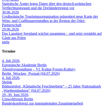
Statistische Ämter legen Daten über den deutsch-polnischen
Verflechtungsraum und die Dreiländerregion vor
30.06.2026
Großpolnische Tourismusorganisation präsentiert neue Karte der
Wein- und Craftbrauereistraßen in der Region der Oder-
Partnerschaft
29.06.2026
Das Lausitzer Seenland wächst zusammen – und setzt verstärkt auf
Gäste aus Polen
mehr
Termine
4. Juli 2026,
Europäische Akademie Berlin
Abendveranstaltung – VI. Kultur-Forum-Kultury,
Berlin_Wrocław_Poznań (04.07.2026)
4. Juli 2026,
Słońsk
Bildungsfest „Klimatische Feuchtgebiete“ – 25 Jahre Nationalpark
„Warthemündung“ (04.07.2026)
29.-30. Juni 2026,
Umweltforum Berlin
Bundeskonferenz zur transnationalen Zusammenarbeit