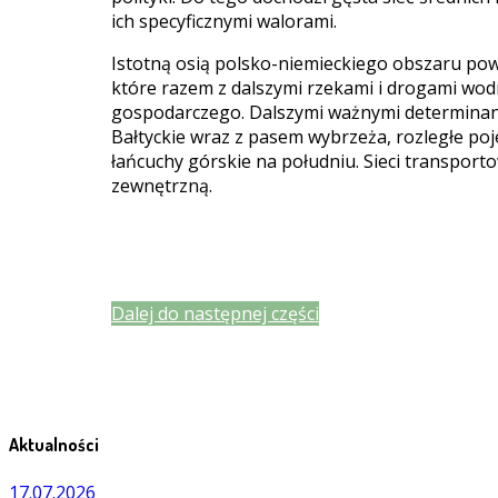
ich specyficznymi walorami.
Istotną osią polsko-niemieckiego obszaru pow
które razem z dalszymi rzekami i drogami wo
gospodarczego. Dalszymi ważnymi determinan
Bałtyckie wraz z pasem wybrzeża, rozległe poje
łańcuchy górskie na południu. Sieci transpor
zewnętrzną.
Dalej do następnej części
Aktualności
17.07.2026