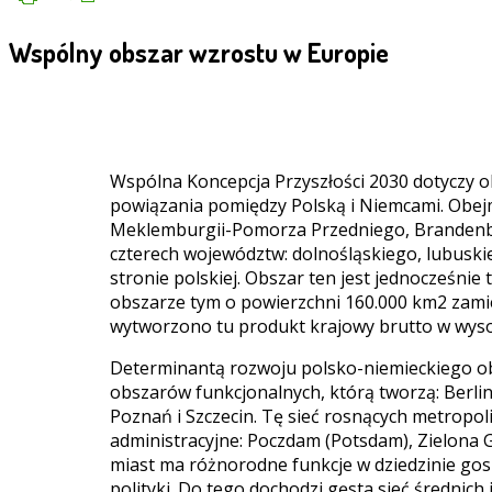
Wspólny obszar wzrostu w Europie
Wspólna Koncepcja Przyszłości 2030 dotyczy ob
powiązania pomiędzy Polską i Niemcami. Obej
Meklemburgii-Pomorza Przedniego, Brandenburg
czterech województw: dolnośląskiego, lubusk
stronie polskiej. Obszar ten jest jednocześnie
obszarze tym o powierzchni 160.000 km2 zamie
wytworzono tu produkt krajowy brutto w wyso
Determinantą rozwoju polsko-niemieckiego obs
obszarów funkcjonalnych, którą tworzą: Berlin
Poznań i Szczecin. Tę sieć rosnących metropol
administracyjne: Poczdam (Potsdam), Zielona G
miast ma różnorodne funkcje w dziedzinie gospo
polityki. Do tego dochodzi gęsta sieć średnich