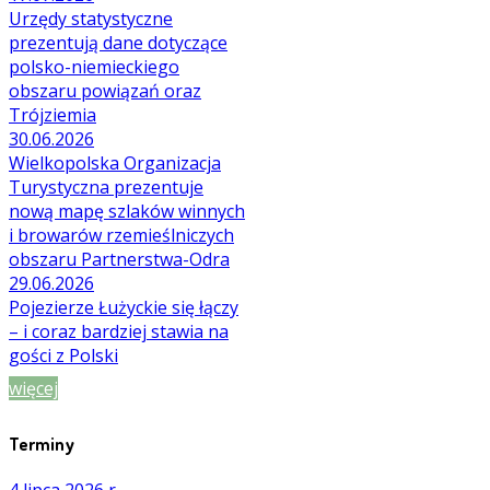
Urzędy statystyczne
prezentują dane dotyczące
polsko-niemieckiego
obszaru powiązań oraz
Trójziemia
30.06.2026
Wielkopolska Organizacja
Turystyczna prezentuje
nową mapę szlaków winnych
i browarów rzemieślniczych
obszaru Partnerstwa-Odra
29.06.2026
Pojezierze Łużyckie się łączy
– i coraz bardziej stawia na
gości z Polski
więcej
Terminy