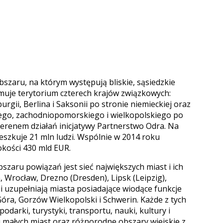
szaru, na którym występują bliskie, sąsiedzkie
muje terytorium czterech krajów związkowych:
ii, Berlina i Saksonii po stronie niemieckiej oraz
iego, zachodniopomorskiego i wielkopolskiego po
 terenem działań inicjatywy Partnerstwo Odra. Na
szkuje 21 mln ludzi. Wspólnie w 2014 roku
kości 430 mld EUR.
zaru powiązań jest sieć największych miast i ich
, Wrocław, Drezno (Dresden), Lipsk (Leipzig),
ii uzupełniają miasta posiadające wiodące funkcje
óra, Gorzów Wielkopolski i Schwerin. Każde z tych
darki, turystyki, transportu, nauki, kultury i
 i małych miast oraz różnorodne obszary wiejskie z