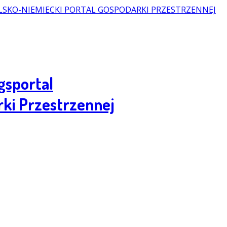
gsportal
rki Przestrzennej