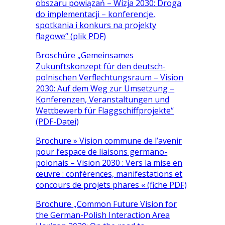
obszaru powiązań – Wizja 2030: Droga
do implementacji – konferencje,
spotkania i konkurs na projekty
flagowe“ (plik PDF)
Broschüre „Gemeinsames
Zukunftskonzept für den deutsch-
polnischen Verflechtungsraum – Vision
2030: Auf dem Weg zur Umsetzung –
Konferenzen, Veranstaltungen und
Wettbewerb für Flaggschiffprojekte“​
(PDF-Datei)
Brochure » Vision commune de l’avenir
pour l’espace de liaisons germano-
polonais – Vision 2030 : Vers la mise en
œuvre : conférences, manifestations et
concours de projets phares « (fiche PDF)
Brochure „Common Future Vision for
the German-Polish Interaction Area