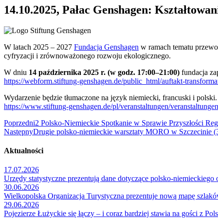
14.10.2025,
Pałac Genshagen: Kształtowani
W latach 2025 – 2027
Fundacja Genshagen
w ramach tematu przew
cyfryzacji i zrównoważonego rozwoju ekologicznego.
W dniu
14 października 2025 r. (w godz. 17:00–21:00)
fundacja za
https://webform.stiftung-genshagen.de/public_html/auftakt-transfor
Wydarzenie będzie tłumaczone na język niemiecki, francuski i polski
https://www.stiftung-genshagen.de/pl/veranstaltungen/veranstaltunge
Poprzedni
2 Polsko-Niemieckie Spotkanie w Sprawie Przyszłości R
Następny
Drugie polsko-niemieckie warsztaty MORO w Szczecinie (
Aktualności
17.07.2026
Urzędy statystyczne prezentują dane dotyczące polsko-niemieckiego 
30.06.2026
Wielkopolska Organizacja Turystyczna prezentuje nową mapę szlakó
29.06.2026
Pojezierze Łużyckie się łączy – i coraz bardziej stawia na gości z Pols