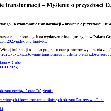
e transformacji – Myślenie o przyszłości E
odniego
„Kształtowanie transformacji – myślenie o przyszłości Eur
prasza zainteresowanych na
wydarzenie inauguracyjne w Pałacu G
mation-2025/index.php?lang=PL
. Więcej informacji na temat programu oraz partnerów wydarzenia znajd
n-2025/kuku/ksztaltowanie-transformacji-myslenie-o-przyszlosci-europy
egionu w Guben
30.09.2025)
obszaru powiązań oraz Trójziemia
w winnych i browarów rzemieślniczych obszaru Partnerstwa-Odra
ki