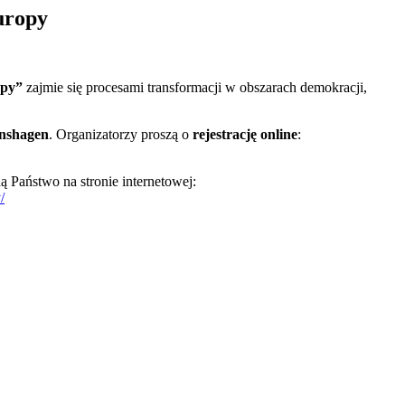
uropy
opy”
zajmie się procesami transformacji w obszarach demokracji,
enshagen
. Organizatorzy proszą o
rejestrację online
:
ą Państwo na stronie internetowej:
/