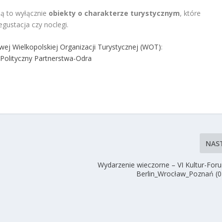
Są to wyłącznie
obiekty o charakterze turystycznym
, które
egustacja czy noclegi.
owej Wielkopolskiej Organizacji Turystycznej (WOT)
:
olityczny Partnerstwa-Odra
NAS
Wydarzenie wieczorne – VI Kultur-Foru
Berlin_Wrocław_Poznań (0