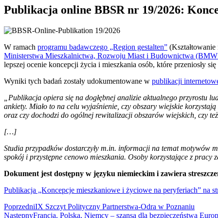
Publikacja online BBSR nr 19/2026: Konce
W ramach
programu badawczego „Region gestalten”
(Kształtowanie
Ministerstwa Mieszkalnictwa, Rozwoju Miast i Budownictwa (BM
lepszej ocenie koncepcji życia i mieszkania osób, które przeniosły 
Wyniki tych badań zostały udokumentowane w
publikacji internet
„Publikacja opiera się na dogłębnej analizie aktualnego przyrostu 
ankiety. Miało to na celu wyjaśnienie, czy obszary wiejskie korzyst
oraz czy dochodzi do ogólnej rewitalizacji obszarów wiejskich, czy też
[…]
Studia przypadków dostarczyły m.in. informacji na temat motywów migr
spokój i przystępne cenowo mieszkania. Osoby korzystające z pracy
Dokument jest dostępny w języku niemieckim i zawiera streszcze
Publikacja „Koncepcje mieszkaniowe i życiowe na peryferiach” na s
Poprzedni
IX Szczyt Polityczny Partnerstwa-Odra w Poznaniu
Następny
Francja, Polska, Niemcy – szansa dla bezpieczeństwa Euro