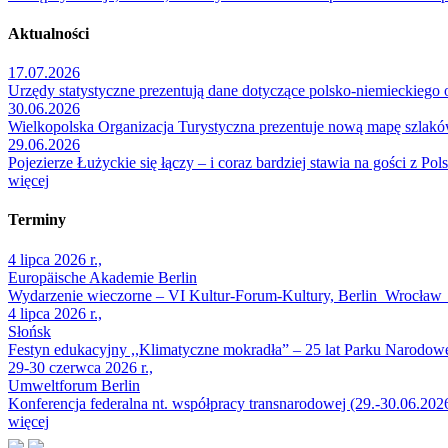
Aktualności
17.07.2026
Urzędy statystyczne prezentują dane dotyczące polsko-niemieckiego 
30.06.2026
Wielkopolska Organizacja Turystyczna prezentuje nową mapę szlakó
29.06.2026
Pojezierze Łużyckie się łączy – i coraz bardziej stawia na gości z Pols
więcej
Terminy
4 lipca 2026 r.,
Europäische Akademie Berlin
Wydarzenie wieczorne – VI Kultur-Forum-Kultury, Berlin_Wrocław
4 lipca 2026 r.,
Słońsk
Festyn edukacyjny ,,Klimatyczne mokradła” – 25 lat Parku Narodow
29-30 czerwca 2026 r.,
Umweltforum Berlin
Konferencja federalna nt. współpracy transnarodowej (29.-30.06.202
więcej