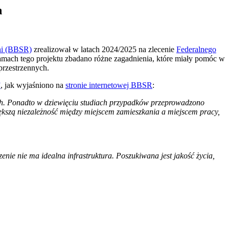
h
eni (BBSR)
zrealizował w latach 2024/2025 na zlecenie
Federalnego
amach tego projektu zbadano różne zagadnienia, które miały pomóc w
przestrzennych.
”
, jak wyjaśniono na
stronie internetowej BBSR
:
kich. Ponadto w dziewięciu studiach przypadków przeprowadzono
większą niezależność między miejscem zamieszkania a miejscem pracy,
enie nie ma idealna infrastruktura. Poszukiwana jest jakość życia,