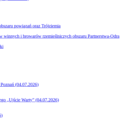
obszaru powiązań oraz Trójziemia
w winnych i browarów rzemieślniczych obszaru Partnerstwa-Odra
ki
_Poznań (04.07.2026)
ego „Ujście Warty” (04.07.2026)
6)