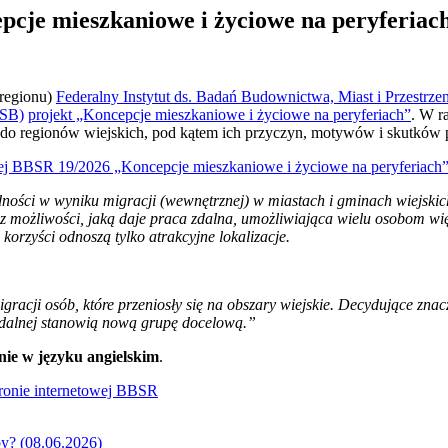
pcje mieszkaniowe i życiowe na peryferiac
 regionu)
Federalny Instytut ds. Badań Budownictwa, Miast i Przestrz
WSB)
projekt „Koncepcje mieszkaniowe i życiowe na peryferiach”
. W r
się do regionów wiejskich, pod kątem ich przyczyn, motywów i skutków 
owej BBSR 19/2026 „Koncepcje mieszkaniowe i życiowe na peryferiach
ludności w wyniku migracji (wewnętrznej) w miastach i gminach wiejs
ają z możliwości, jaką daje praca zdalna, umożliwiająca wielu osobom 
 korzyści odnoszą tylko atrakcyjne lokalizacje.
acji osób, które przeniosły się na obszary wiejskie. Decydujące znacz
 zdalnej stanowią nową grupę docelową.”
nie w języku angielskim
.
tronie internetowej BBSR
py? (08.06.2026)